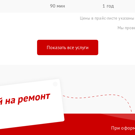
90 мин
1 год
Цены в прайс-листе указаны
Мы прове
Показать все услуги
й на ремонт
При оформл