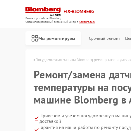
FIX-BLOMBERG
Ремонт устройств Blomberg
Специализированный cервисный центр г.
Архангельск
Мы ремонтируем
Срочный ремонт
Це
erg в Архангельске
Посудомоечная машина Blomberg ремонт/замена датчик
Ремонт/замена датч
температуры на пос
машине Blomberg в 
Привезем и увезем посудомоечную машину
доставкой
Ремонт варочных панелей Blomberg
Ремонт духовых шкафов Blomberg
Ремонт кухонных плит Blomberg
Ремонт микроволновых печей Blomberg
Ремонт стиральных машин Blomberg
Ремонт холодильных камер Blomberg
Ремонт холодильников Blomberg
Гарантия на наши работы по ремонту пос