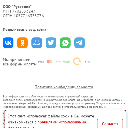
ООО "Русервис"
ИНН 7702633247
ОГРН 1077746335776
Поделиться в соц. сетях:
Мы принимаем
все формы оплаты
Политика конфиденциальности
Вся информация на сайте носит исключительно справочный характер.
Товарные знаки используются исключительно для описания устройств, в отношении которых
сервисные центры arh.fix-blomberg.ru предоставляют услуги по ремонту. Услуги оказываются в
неавторизованных сервисных центрах arh.fix-blomberg.ru, которые не связаны с
правообладателями товарных знаков или их официальными представителями.
Ремонт осуществляется для устройств, уже введенных в гражданский оборот в соответствии
Этот сайт использует файлы cookie. Вы можете
со статьей 1487 ГК РФ.
Использование товарных знаков не преследует цели индивидуализации услуг или введения
ознакомиться с
правилами использования
Согласен
потребителей в заблуждение, а служит для информирования о предоставляемых услугах по
ремонту техники указанных брендов.