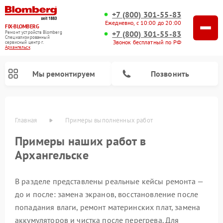
+7 (800) 301-55-83
Ежедневно, с 10:00 до 20:00
FIX-BLOMBERG
+7 (800) 301-55-83
Ремонт устройств Blomberg
Специализированный
Звонок бесплатный по РФ
cервисный центр г.
Архангельск
Мы ремонтируем
Позвонить
Главная
Примеры выполненных работ
Примеры наших работ в
Архангельске
В разделе представлены реальные кейсы ремонта —
до и после: замена экранов, восстановление после
попадания влаги, ремонт материнских плат, замена
Ремонт варочных панелей Blomberg
Ремонт кухонных плит Blomberg
Ремонт посудомоечных машин Blomberg
Ремонт холодильных камер Blomberg
Ремонт духовых шкафов Blomberg
Ремонт микроволновых печей Blomberg
Ремонт стиральных машин Blomberg
Ремонт холодильников Blomberg
аккумуляторов и чистка после перегрева. Для